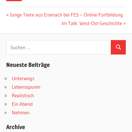
Beitragsnavigation
Vorheriger
Junge Texte aus Eisenach bei FES – Online-Fortbildung
Beitrag:
Nächster
Im Talk: West-Ost-Geschichte
Beitrag:
Suchen
Suchen
nach:
Neueste Beiträge
Unterwegs
Lebensspuren
Realistisch
Ein Abend
Nehmen
Archive