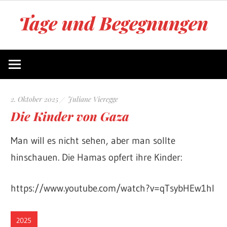
Zum
Tage und Begegnungen
Inhalt
springen
Blog
von
Juliane
Vieregge
2. Oktober 2025
Juliane Vieregge
Die Kinder von Gaza
Man will es nicht sehen, aber man sollte
hinschauen. Die Hamas opfert ihre Kinder:
https://www.youtube.com/watch?v=qTsybHEw1hI
2025