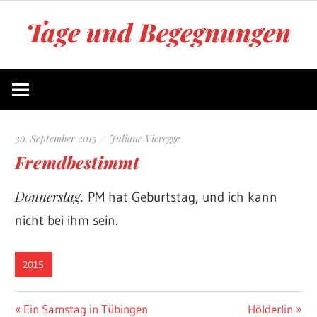
Zum
Tage und Begegnungen
Inhalt
springen
Blog
von
Juliane
Vieregge
30. September 2015
Juliane Vieregge
Fremdbestimmt
Donnerstag.
PM hat Geburtstag, und ich kann
nicht bei ihm sein.
2015
Beitragsnavigation
Vorheriger
Nächster
Ein Samstag in Tübingen
Hölderlin