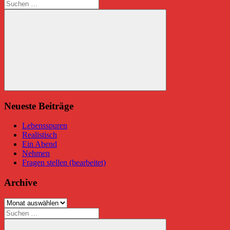
Beitrag:
Suchen
nach:
Suchen
Neueste Beiträge
Lebensspuren
Realistisch
Ein Abend
Nehmen
Fragen stellen (bearbeitet)
Archive
Archive
Suchen
nach: