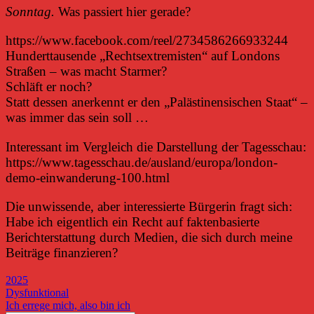
Sonntag.
Was passiert hier gerade?
https://www.facebook.com/reel/2734586266933244
Hunderttausende „Rechtsextremisten“ auf Londons
Straßen – was macht Starmer?
Schläft er noch?
Statt dessen anerkennt er den „Palästinensischen Staat“ –
was immer das sein soll …
Interessant im Vergleich die Darstellung der Tagesschau:
https://www.tagesschau.de/ausland/europa/london-
demo-einwanderung-100.html
Die unwissende, aber interessierte Bürgerin fragt sich:
Habe ich eigentlich ein Recht auf faktenbasierte
Berichterstattung durch Medien, die sich durch meine
Beiträge finanzieren?
2025
Beitragsnavigation
Vorheriger
Dysfunktional
Beitrag:
Nächster
Ich errege mich, also bin ich