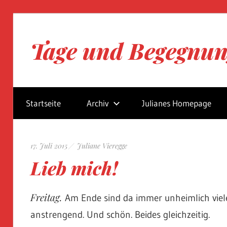
Zum
Inhalt
Tage und Begegnu
springen
Blog
von
Startseite
Archiv
Julianes Homepage
Juliane
Vieregge
17. Juli 2015
Juliane Vieregge
Lieb mich!
Freitag.
Am Ende sind da immer unheimlich viele
anstrengend. Und schön. Beides gleichzeitig.