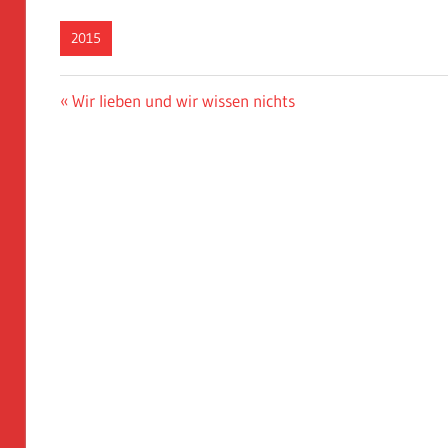
2015
Beitragsnavigation
Vorheriger
Wir lieben und wir wissen nichts
Beitrag: