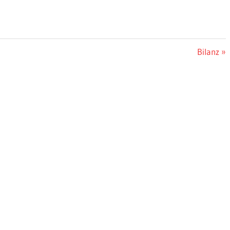
Nächster
Bilanz
Beitrag: