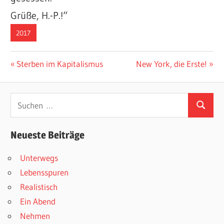
Grüße, H.-P.!“
2017
Beitragsnavigation
Vorheriger
Nächster
Sterben im Kapitalismus
New York, die Erste!
Beitrag:
Beitrag:
Suchen
Suchen
nach:
Neueste Beiträge
Unterwegs
Lebensspuren
Realistisch
Ein Abend
Nehmen