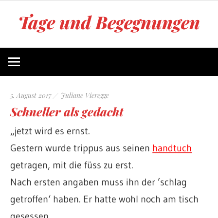
Zum
Tage und Begegnungen
Inhalt
springen
Blog
von
Juliane
Vieregge
5. August 2017
Juliane Vieregge
Schneller als gedacht
„jetzt wird es ernst.
Gestern wurde trippus aus seinen
handtuch
getragen, mit die füss zu erst.
Nach ersten angaben muss ihn der ’schlag
getroffen‘ haben. Er hatte wohl noch am tisch
gesessen.