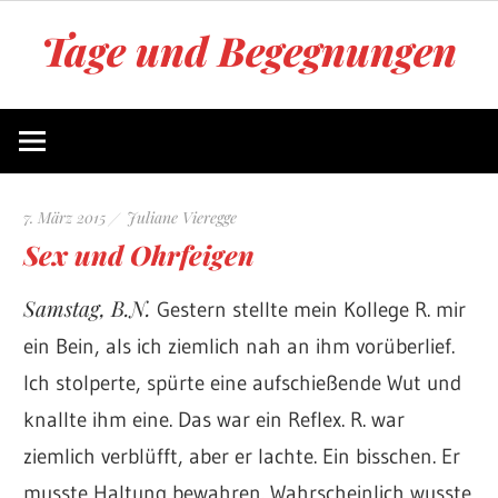
Zum
Tage und Begegnungen
Inhalt
springen
Blog
von
Juliane
Vieregge
7. März 2015
Juliane Vieregge
Sex und Ohrfeigen
Samstag, B.N.
Gestern stellte mein Kollege R. mir
ein Bein, als ich ziemlich nah an ihm vorüberlief.
Ich stolperte, spürte eine aufschießende Wut und
knallte ihm eine. Das war ein Reflex. R. war
ziemlich verblüfft, aber er lachte. Ein bisschen. Er
musste Haltung bewahren. Wahrscheinlich wusste