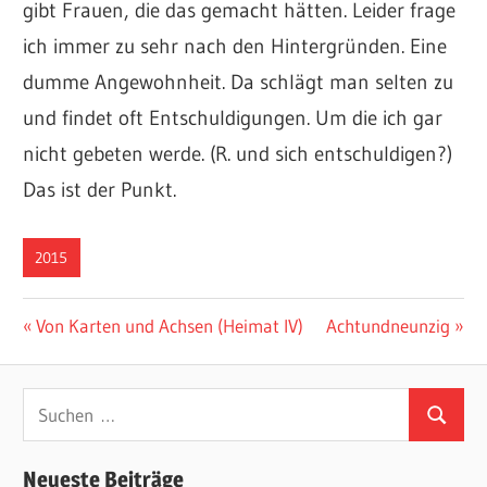
gibt Frauen, die das gemacht hätten. Leider frage
ich immer zu sehr nach den Hintergründen. Eine
dumme Angewohnheit. Da schlägt man selten zu
und findet oft Entschuldigungen. Um die ich gar
nicht gebeten werde. (R. und sich entschuldigen?)
Das ist der Punkt.
2015
Beitragsnavigation
Vorheriger
Nächster
Von Karten und Achsen (Heimat IV)
Achtundneunzig
Beitrag:
Beitrag:
Suchen
Suchen
nach:
Neueste Beiträge