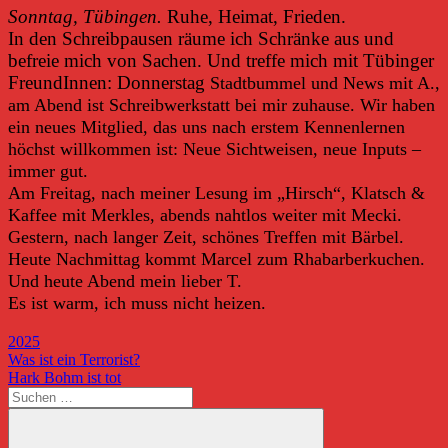
Sonntag, Tübingen.
Ruhe, Heimat, Frieden.
In den Schreibpausen räume ich Schränke aus und
befreie mich von Sachen. Und treffe mich mit Tübinger
FreundInnen: Donnerstag
Stadtbummel und News mit A.,
am Abend ist Schreibwerkstatt bei mir zuhause. Wir haben
ein neues Mitglied, das uns nach erstem Kennenlernen
höchst willkommen ist: Neue Sichtweisen, neue Inputs –
immer gut.
Am Freitag, nach meiner Lesung im „Hirsch“, Klatsch &
Kaffee mit Merkles, abends nahtlos weiter mit Mecki.
Gestern, nach langer Zeit, schönes Treffen mit Bärbel.
Heute Nachmittag kommt Marcel zum Rhabarberkuchen.
Und heute Abend mein lieber T.
Es ist warm, ich muss nicht heizen.
2025
Beitragsnavigation
Vorheriger
Was ist ein Terrorist?
Beitrag:
Nächster
Hark Bohm ist tot
Beitrag:
Suchen
nach: