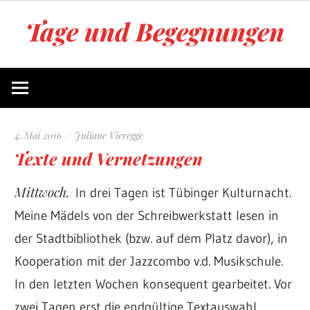
Zum
Tage und Begegnungen
Inhalt
springen
Blog
von
Juliane
Vieregge
4. Mai 2016
Juliane Vieregge
Texte und Vernetzungen
Mittwoch.
In drei Tagen ist Tübinger Kulturnacht.
Meine Mädels von der Schreibwerkstatt lesen in
der Stadtbibliothek (bzw. auf dem Platz davor), in
Kooperation mit der Jazzcombo v.d. Musikschule.
In den letzten Wochen konsequent gearbeitet. Vor
zwei Tagen erst die endgültige Textauswahl