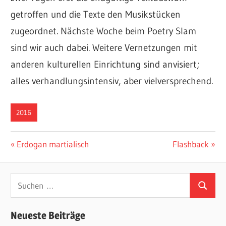
getroffen und die Texte den Musikstücken
zugeordnet. Nächste Woche beim Poetry Slam
sind wir auch dabei. Weitere Vernetzungen mit
anderen kulturellen Einrichtung sind anvisiert;
alles verhandlungsintensiv, aber vielversprechend.
2016
Beitragsnavigation
Vorheriger
Nächster
Erdogan martialisch
Flashback
Beitrag:
Beitrag:
Suchen
Suchen
nach:
Neueste Beiträge