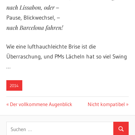
nach Lissabon, oder
–
Pause, Blickwechsel, –
nach Barcelona fahren!
Wie eine lufthauchleichte Brise ist die
Überraschung, und PMs Lächeln hat so viel Swing
…
2014
Beitragsnavigation
Vorheriger
Nächster
Der vollkommene Augenblick
Nicht kompatibel
Beitrag:
Beitrag:
Suchen
Suchen
nach: