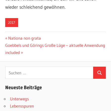
wieder schleichend gewöhnen.
2017
Beitragsnavigation
Vorheriger
Nationa non grata
Nächster
Beitrag:
Goebbels und Görings Große Lüge – aktuelle Anwendung
Beitrag:
included
Suchen
Suchen
nach:
Neueste Beiträge
Unterwegs
Lebensspuren