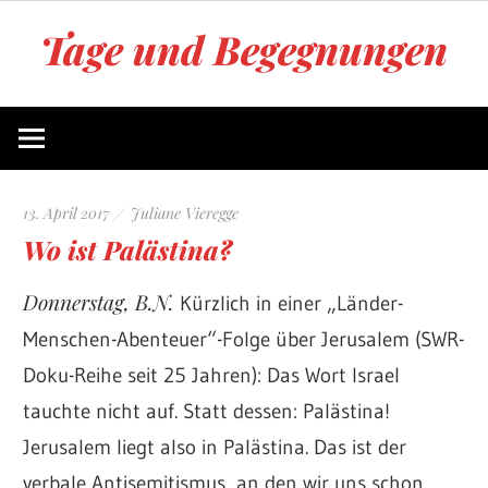
Zum
Tage und Begegnungen
Inhalt
springen
Blog
von
Juliane
Vieregge
13. April 2017
Juliane Vieregge
Wo ist Palästina?
Donnerstag, B.N.
Kürzlich in einer „Länder-
Menschen-Abenteuer“-Folge über Jerusalem (SWR-
Doku-Reihe seit 25 Jahren): Das Wort Israel
tauchte nicht auf. Statt dessen: Palästina!
Jerusalem liegt also in Palästina. Das ist der
verbale Antisemitismus, an den wir uns schon