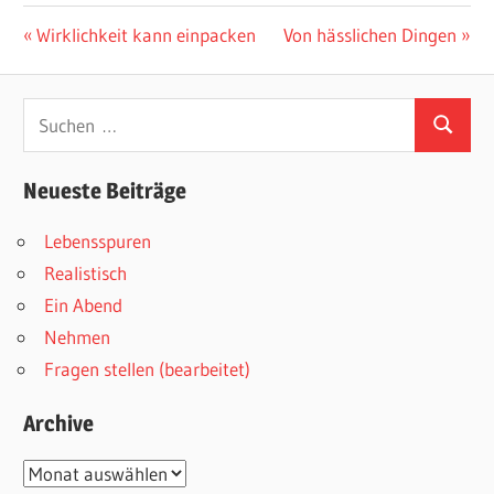
Beitragsnavigation
Vorheriger
Nächster
Wirklichkeit kann einpacken
Von hässlichen Dingen
Beitrag:
Beitrag:
Suchen
Suchen
nach:
Neueste Beiträge
Lebensspuren
Realistisch
Ein Abend
Nehmen
Fragen stellen (bearbeitet)
Archive
Archive