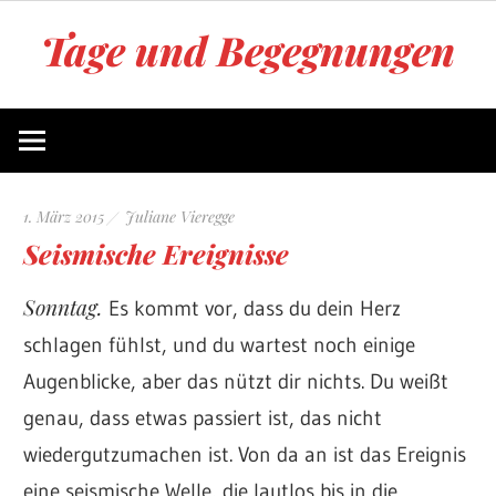
Zum
Tage und Begegnungen
Inhalt
springen
Blog
von
Juliane
Vieregge
1. März 2015
Juliane Vieregge
Seismische Ereignisse
Sonntag.
Es kommt vor, dass du dein Herz
schlagen fühlst, und du wartest noch einige
Augenblicke, aber das nützt dir nichts. Du weißt
genau, dass etwas passiert ist, das nicht
wiedergutzumachen ist. Von da an ist das Ereignis
eine seismische Welle, die lautlos bis in die