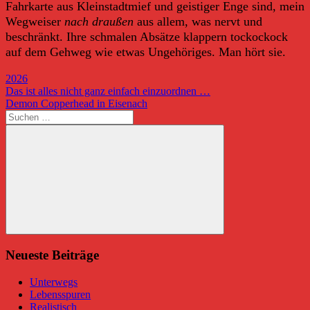
Fahrkarte aus Kleinstadtmief und geistiger Enge sind, mein
Wegweiser
nach draußen
aus allem, was nervt und
beschränkt. Ihre schmalen Absätze klappern tockockock
auf dem Gehweg wie etwas Ungehöriges. Man hört sie.
2026
Beitragsnavigation
Vorheriger
Das ist alles nicht ganz einfach einzuordnen …
Beitrag:
Nächster
Demon Copperhead in Eisenach
Beitrag:
Suchen
nach:
Suchen
Neueste Beiträge
Unterwegs
Lebensspuren
Realistisch