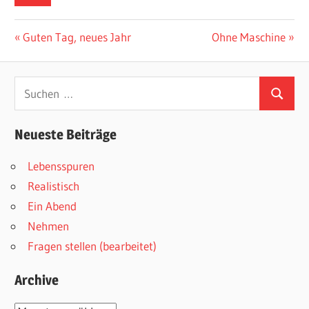
Beitragsnavigation
Vorheriger
Nächster
Guten Tag, neues Jahr
Ohne Maschine
Beitrag:
Beitrag:
Suchen
Suchen
nach:
Neueste Beiträge
Lebensspuren
Realistisch
Ein Abend
Nehmen
Fragen stellen (bearbeitet)
Archive