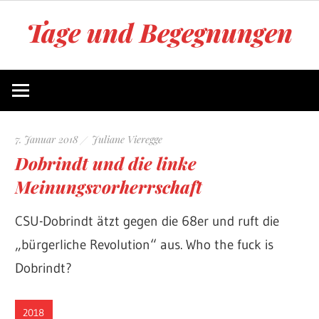
Zum
Tage und Begegnungen
Inhalt
springen
Blog
von
Juliane
Vieregge
7. Januar 2018
Juliane Vieregge
Dobrindt und die linke
Meinungsvorherrschaft
CSU-Dobrindt ätzt gegen die 68er und ruft die
„bürgerliche Revolution“ aus. Who the fuck is
Dobrindt?
2018