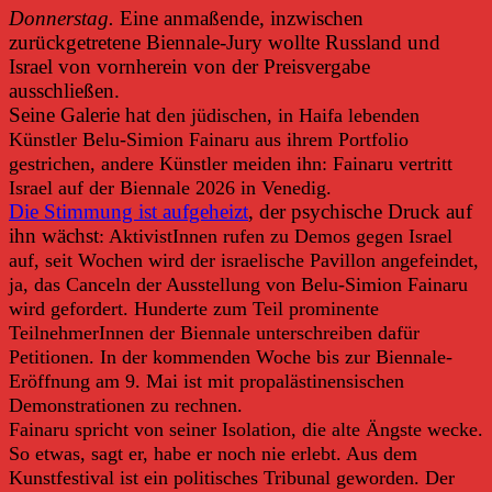
Donnerstag.
Eine anmaßende, inzwischen
zurückgetretene Biennale-Jury wollte Russland und
Israel von vornherein von der Preisvergabe
ausschließen.
Seine Galerie hat d
en jüdischen, in Haifa lebenden
Künstler Belu-Simion Fainaru
aus ihrem Portfolio
gestrichen, andere Künstler meiden ihn: Fainaru vertritt
Israel auf der Biennale 2026 in Venedig.
Die Stimmung ist aufgeheizt
, der psychische Druck auf
ihn wächst
:
AktivistInnen rufen zu Demos gegen Israel
auf,
seit Wochen wird der israelische Pavillon angefeindet,
ja, das Canceln der Ausstellung von Belu-Simion Fainaru
wird gefordert.
Hunderte zum Teil prominente
TeilnehmerInnen der Biennale unterschreiben dafür
Petitionen. In der kommenden Woche bis zur Biennale-
Eröffnung am 9. Mai ist mit propalästinensischen
Demonstrationen zu rechnen.
Fainaru spricht von seiner Isolation, die alte Ängste wecke.
So etwas, sagt er, habe er noch nie erlebt. Aus dem
Kunstfestival ist ein politisches Tribunal geworden. Der