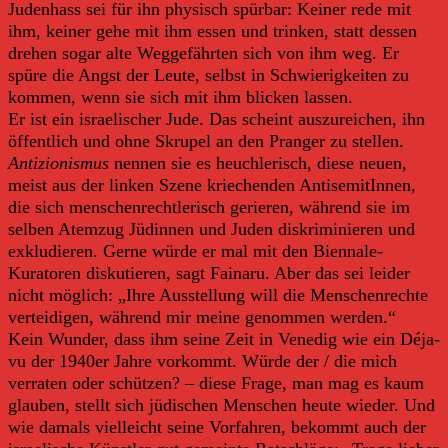
Judenhass sei für ihn physisch spürbar: Keiner rede mit
ihm, keiner gehe mit ihm essen und trinken, statt dessen
drehen sogar alte Weggefährten sich von ihm weg. Er
spüre die Angst der Leute, selbst in Schwierigkeiten zu
kommen, wenn sie sich mit ihm blicken lassen.
Er ist ein israelischer Jude. Das scheint auszureichen, ihn
öffentlich und ohne Skrupel an den Pranger zu stellen.
A
ntizionismus
nennen sie es heuchlerisch, diese
neuen,
meist aus der linken Szene kriechenden AntisemitInnen,
die sich menschenrechtlerisch gerieren, während sie im
selben Atemzug Jüdinnen und Juden diskriminieren und
exkludieren. Gerne würde er mal mit den Biennale-
Kuratoren diskutieren, sagt Fainaru. Aber das sei leider
nicht möglich: „Ihre Ausstellung will die Menschenrechte
verteidigen, während mir meine genommen werden.“
Kein Wunder, dass ihm seine Zeit in Venedig wie ein Déja-
vu der 1940er Jahre vorkommt.
Würde der / die mich
verraten oder schützen? – diese Frage, man mag es kaum
glauben, stellt sich jüdischen Menschen heute wieder. Und
wie damals vielleicht seine Vorfahren, bekommt auch der