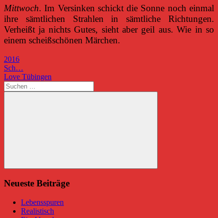
Mittwoch
. Im Versinken schickt die Sonne noch einmal
ihre sämtlichen Strahlen in sämtliche Richtungen.
Verheißt ja nichts Gutes, sieht aber geil aus. Wie in so
einem scheißschönen Märchen.
2016
Beitragsnavigation
Vorheriger
Sch…
Beitrag:
Nächster
Love Tübingen
Beitrag:
Suchen
nach:
Suchen
Neueste Beiträge
Lebensspuren
Realistisch