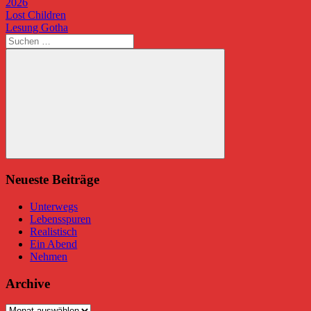
2026
Beitragsnavigation
Vorheriger
Lost Children
Beitrag:
Nächster
Lesung Gotha
Beitrag:
Suchen
nach:
Suchen
Neueste Beiträge
Unterwegs
Lebensspuren
Realistisch
Ein Abend
Nehmen
Archive
Archive