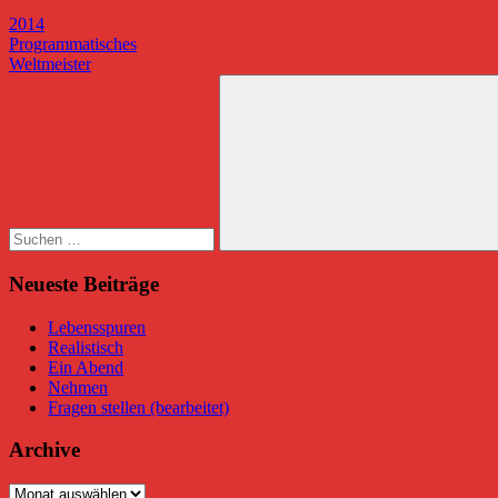
2014
Beitragsnavigation
Vorheriger
Programmatisches
Beitrag:
Nächster
Weltmeister
Beitrag:
Suchen
nach:
Suchen
Neueste Beiträge
Lebensspuren
Realistisch
Ein Abend
Nehmen
Fragen stellen (bearbeitet)
Archive
Archive