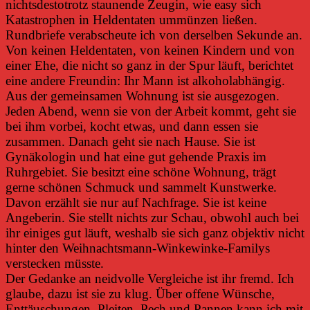
nichtsdestotrotz staunende Zeugin, wie easy sich
Katastrophen in Heldentaten ummünzen ließen.
Rundbriefe verabscheute ich von derselben Sekunde an.
Von keinen Heldentaten, von keinen Kindern und von
einer Ehe, die nicht so ganz in der Spur läuft, berichtet
eine andere Freundin: Ihr Mann ist alkoholabhängig.
Aus der gemeinsamen Wohnung ist sie ausgezogen.
Jeden Abend, wenn sie von der Arbeit kommt, geht sie
bei ihm vorbei, kocht etwas, und dann essen sie
zusammen. Danach geht sie nach Hause. Sie ist
Gynäkologin und hat eine gut gehende Praxis im
Ruhrgebiet. Sie besitzt eine schöne Wohnung, trägt
gerne schönen Schmuck und sammelt Kunstwerke.
Davon erzählt sie nur auf Nachfrage. Sie ist keine
Angeberin. Sie stellt nichts zur Schau, obwohl auch bei
ihr einiges gut läuft, weshalb sie sich ganz objektiv nicht
hinter den Weihnachtsmann-Winkewinke-Familys
verstecken müsste.
Der Gedanke an neidvolle Vergleiche ist ihr fremd. Ich
glaube, dazu ist sie zu klug. Über offene Wünsche,
Enttäuschungen, Pleiten, Pech und Pannen kann ich mit