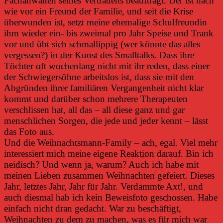
Fachanwälten seines Vertrauens beauftragt. Der ist nach
wie vor ein Freund der Familie, und seit die Krise
überwunden ist, setzt meine ehemalige Schulfreundin
ihm wieder ein- bis zweimal pro Jahr Speise und Trank
vor und übt sich schmallippig (wer könnte das alles
vergessen?) in der Kunst des Smalltalks. Dass ihre
Töchter oft wochenlang nicht mit ihr reden, dass einer
der Schwiegersöhne arbeitslos ist, dass sie mit den
Abgründen ihrer familiären Vergangenheit nicht klar
kommt und darüber schon mehrere Therapeuten
verschlissen hat, all das – all diese ganz und gar
menschlichen Sorgen, die jede und jeder kennt – lässt
das Foto aus.
Und die Weihnachtsmann-Family – ach, egal. Viel mehr
interessiert mich meine eigene Reaktion darauf. Bin ich
neidisch? Und wenn ja, warum? Auch ich habe mit
meinen Lieben zusammen Weihnachten gefeiert. Dieses
Jahr, letztes Jahr, Jahr für Jahr. Verdammte Axt!, und
auch diesmal hab ich kein Beweisfoto geschossen. Habe
einfach nicht dran gedacht. War zu beschäftigt,
Weihnachten zu dem zu machen, was es für mich war