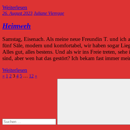
Weiterlesen
26. August 2023
Juliane Vieregge
Heimweh
Samstag, Eisenach. Als meine neue Freundin T. und ich 
fünf Säle, modern und komfortabel, wir haben sogar Lieg
Alles gut, alles bestens. Und als wir ins Freie treten, seh
sind, aber wen hat das gestört? Ich bekam fast immer me
Weiterlesen
Seitennummerierung
Vorherige
Nächste
«
1
2
3
4
5
…
12
»
Suchen
Beiträge
Beiträge
der
nach:
Beiträge
Suchen