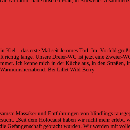
. Die Ahrtalflut hatte unseren Plan, in Ahrweiler zusammen
in Kiel – das erste Mal seit Jeromes Tod. Im Vorfeld groß
, oft richtig lange. Unsere Dreier-WG ist jetzt eine Zweier-
Zimmer. Ich kenne mich in der Küche aus, in den Straßen,
 Warmumsherzabend. Bei Lillet Wild Berry
ausamste Massaker und Entführungen von blindlings rausg
rsucht. „Seit dem Holocaust haben wir nicht mehr erlebt, 
die Gefangenschaft gebracht wurden. Wir werden mit voll