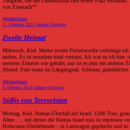
Tätigkeit, die der Leidenschaft den ersten Platz einräumt
von Eisenach?“
Weiterlesen
11. Oktober 2023
Juliane Vieregge
Zweite Heimat
Mittwoch, Kiel. Meine zweite Ferienwoche verbringe ich 
anders. Es ist trotzdem total vertraut. Ich war so oft hier
meinem Zimmer wie gehabt, nur ist es jetzt ein anderes 
Abend: Fein essen im Längengrad. Schöner, gemütlicher
Weiterlesen
9. Oktober 2023
Juliane Vieregge
Süßis von Terroristen
Montag, Kiel. Hamas-Überfall auf Israel: 1200 Tote, gr
Alten …, mit denen die Hamas Israel nun zu erpressen ve
Holocaust-Überlebende – in Lastwagen gepfercht und in 