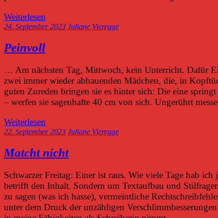
Weiterlesen
24. September 2023
Juliane Vieregge
Peinvoll
… Am nächsten Tag, Mittwoch, kein Unterricht. Dafür Ein
zwei immer wieder abhauenden Mädchen, die, in Kopftüc
guten Zureden bringen sie es hinter sich: Die eine sprin
– werfen sie sagenhafte 40 cm von sich. Ungerührt messe
Weiterlesen
22. September 2023
Juliane Vieregge
Matcht nicht
Schwarzer Freitag: Einer ist raus. Wie viele Tage hab ic
betrifft den Inhalt. Sondern um Textaufbau und Stilfrag
zu sagen (was ich hasse), vermeintliche Rechtschreibfehler 
unter dem Druck der unzähligen Verschlimmbesserungen l
in meine Fähigkeiten als Schreiberin nimmt