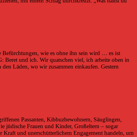
zuziehen, mit einem Schlag durchkreuzt. „Was hältst du
e Befürchtungen, wie es ohne ihn sein wird … es ist
WG: Beret und ich. Wir quatschen viel, ich arbeite oben in
 in den Läden, wo wir zusammen einkaufen. Gestern
egriffenen Passanten, Kibbuzbewohnern, Säuglingen,
wie jüdische Frauen und Kinder, Großeltern – sogar
er Kraft und unerschütterlichem Engagement handeln, um